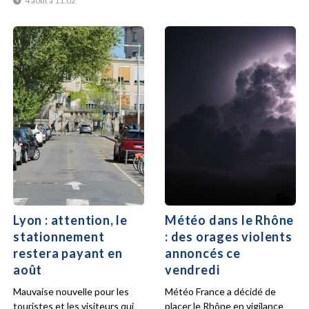
4 août à 11:02
Lyon : attention, le
Météo dans le Rhône
stationnement
: des orages violents
restera payant en
annoncés ce
août
vendredi
Mauvaise nouvelle pour les
Météo France a décidé de
touristes et les visiteurs qui
placer le Rhône en vigilance