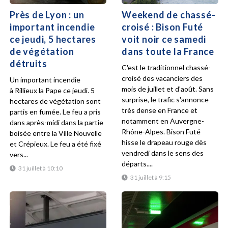
Près de Lyon : un
Weekend de chassé-
important incendie
croisé : Bison Futé
ce jeudi, 5 hectares
voit noir ce samedi
de végétation
dans toute la France
détruits
C'est le traditionnel chassé-
croisé des vacanciers des
Un important incendie
mois de juillet et d'août. Sans
à Rillieux la Pape ce jeudi. 5
surprise, le trafic s'annonce
hectares de végétation sont
très dense en France et
partis en fumée. Le feu a pris
notamment en Auvergne-
dans après-midi dans la partie
Rhône-Alpes. Bison Futé
boisée entre la Ville Nouvelle
hisse le drapeau rouge dès
et Crépieux. Le feu a été fixé
vendredi dans le sens des
vers...
départs....
31 juillet à 10:10
31 juillet à 9:15