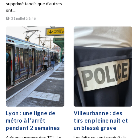
supprimé tandis que d'autres
ont...
31 juillet à 8:46
Lyon : une ligne de
Villeurbanne : des
métro à l’arrêt
tirs en pleine nuit et
pendant 2 semaines
un blessé grave
Avis aux usagers des TCL. Le
Les faits se sont produits la