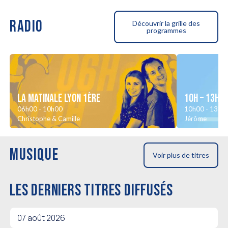
RADIO
Découvrir la grille des
programmes
La Matinale LYON 1ère
10H – 13H
06h00 - 10h00
10h00 - 13h0
Christophe & Camille
Jérôme
MUSIQUE
Voir plus de titres
LES DERNIERS TITRES DIFFUSÉS