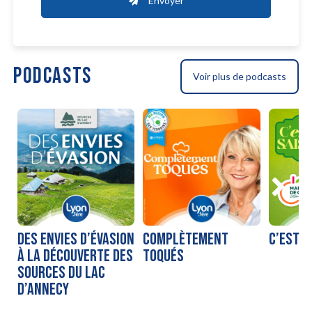
Envoyer
PODCASTS
Voir plus de podcasts
DES ENVIES D’ÉVASION
COMPLÈTEMENT
C’EST D
À LA DÉCOUVERTE DES
TOQUÉS
SOURCES DU LAC
D’ANNECY