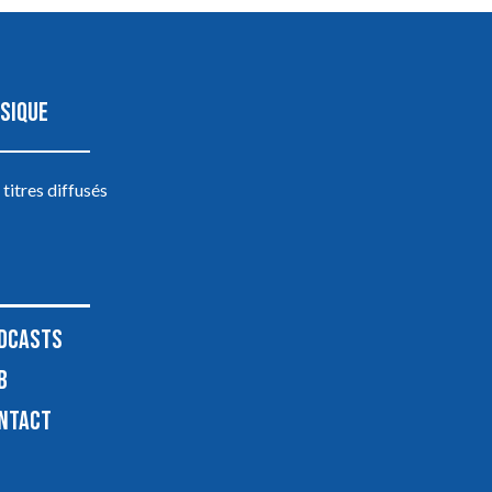
SIQUE
 titres diffusés
DCASTS
B
NTACT