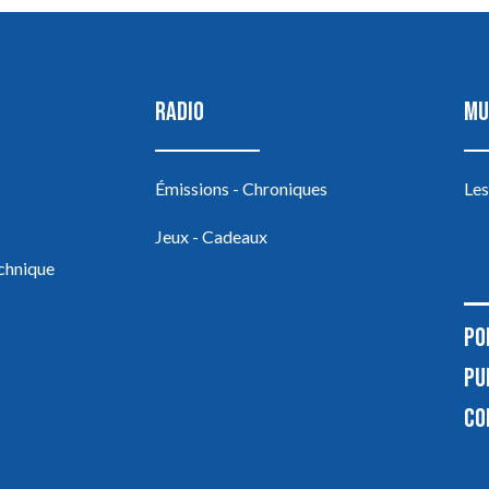
RADIO
MU
Émissions - Chroniques
Les
Jeux - Cadeaux
echnique
PO
PU
CO