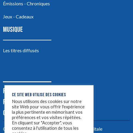
Émissions - Chroniques
Jeux - Cadeaux
MUSIQUE
Les titres diffusés
PODCASTS
CE SITE WEB UTILISE DES COOKIES
PUB
Nous utilisons des cookies sur notre
site Web pour vous offrir l'expérience
CONTACT
la plus pertinente en mémorisant vos
préférences et vos visites répétées.
En cliquant sur "Accepter", vous
consentez à l'utilisation de tous les
Créez votre site avec
Yellowtie – Agence Digitale