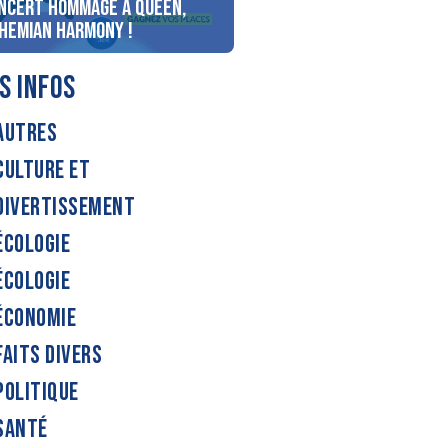
ncert Hommage à Queen,
personnes au bord du lac
hemian Harmony !
d’Annecy !
S INFOS
AUTRES
CULTURE ET
DIVERTISSEMENT
ÉCOLOGIE
ÉCOLOGIE
ÉCONOMIE
FAITS DIVERS
POLITIQUE
SANTÉ