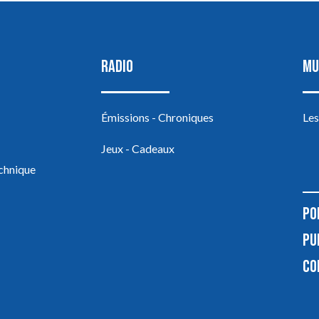
RADIO
MU
Émissions - Chroniques
Les
Jeux - Cadeaux
echnique
PO
PU
CO