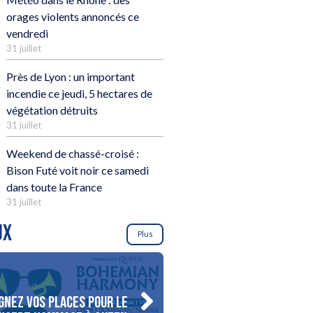
orages violents annoncés ce
vendredi
31 juillet
Près de Lyon : un important
incendie ce jeudi, 5 hectares de
végétation détruits
31 juillet
Weekend de chassé-croisé :
Bison Futé voit noir ce samedi
dans toute la France
31 juillet
UX
Plus
gnez vos places pour le
Gagnez votre séjour pour