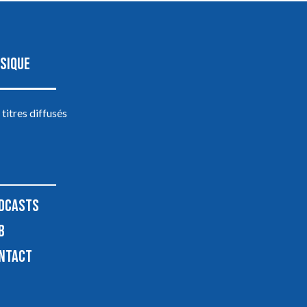
SIQUE
 titres diffusés
DCASTS
B
NTACT