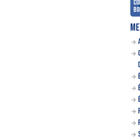
co
Bo
ME