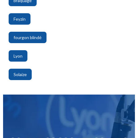
braquage
,
Feyzin
,
fourgon blindé
,
Lyon
,
Solaize