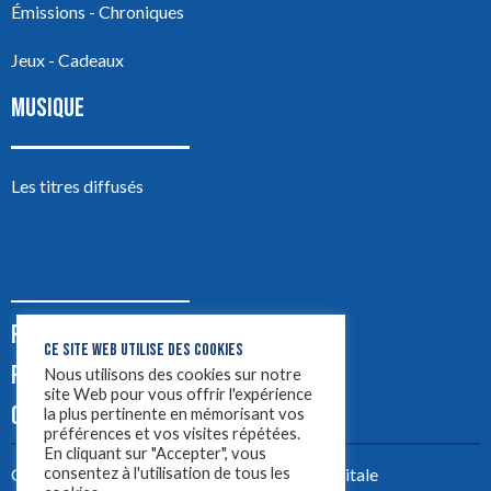
Émissions - Chroniques
Jeux - Cadeaux
MUSIQUE
Les titres diffusés
PODCASTS
CE SITE WEB UTILISE DES COOKIES
PUB
Nous utilisons des cookies sur notre
site Web pour vous offrir l'expérience
CONTACT
la plus pertinente en mémorisant vos
préférences et vos visites répétées.
En cliquant sur "Accepter", vous
consentez à l'utilisation de tous les
Créez votre site avec
Yellowtie – Agence Digitale