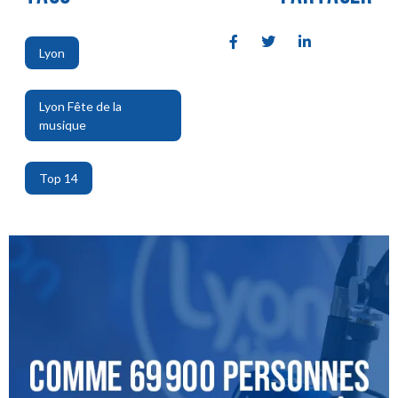
Lyon
,
Lyon Fête de la
musique
,
Top 14