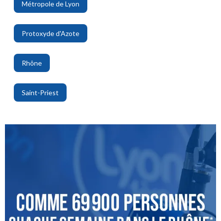
Métropole de Lyon
,
Protoxyde d'Azote
,
Rhône
,
Saint-Priest