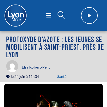
PROTOXYDE D’AZOTE : LES JEUNES SE
MOBILISENT À SAINT-PRIEST, PRÈS DE
LYON
Elsa Robert-Peny
le
24 juin à 11h34
Santé