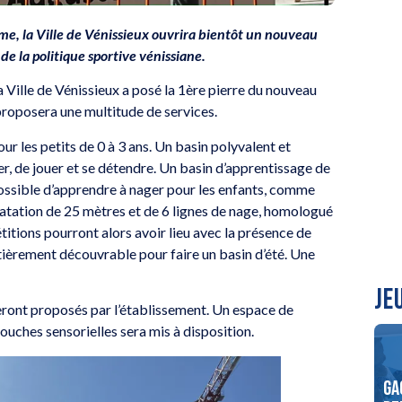
rme, la Ville de Vénissieux ouvrira bientôt un nouveau
e la politique sportive vénissiane.
la Ville de Vénissieux a posé la 1ère pierre du nouveau
roposera une multitude de services.
ur les petits de 0 à 3 ans. Un basin polyvalent et
er, de jouer et se détendre. Un basin d’apprentissage de
possible d’apprendre à nager pour les enfants, comme
 natation de 25 mètres et de 6 lignes de nage, homologué
itions pourront alors avoir lieu avec la présence de
ntièrement découvrable pour faire un basin d’été. Une
JE
 seront proposés par l’établissement. Un espace de
uches sensorielles sera mis à disposition.
Gagnez vos places pour le
Ga