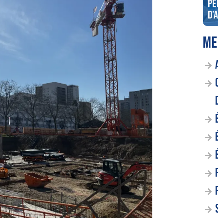
concert Hommage à Queen,
pe
Bohemian Harmony !
d’
ME