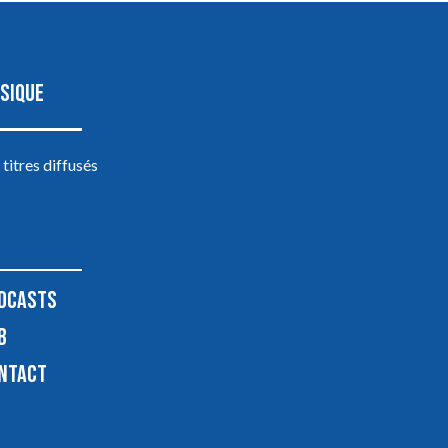
SIQUE
 titres diffusés
DCASTS
B
NTACT