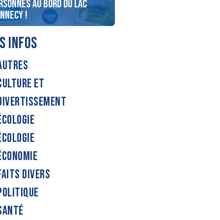
rsonnes au bord du lac
Gagnez votre séjour aux
Annecy !
sources du lac d’Annecy p
S INFOS
AUTRES
CULTURE ET
DIVERTISSEMENT
ÉCOLOGIE
ÉCOLOGIE
ÉCONOMIE
FAITS DIVERS
POLITIQUE
SANTÉ