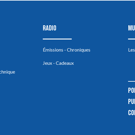
RADIO
MU
Émissions - Chroniques
Les
Jeux - Cadeaux
echnique
PO
PU
CO