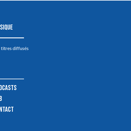
SIQUE
 titres diffusés
DCASTS
B
NTACT