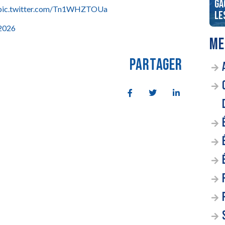
 d’abonnement à
Ga
pic.twitter.com/Tn1WHZTOUa
ess
Le grand jeu de l’été
le
 2026
ME
PARTAGER