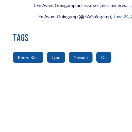
e David
Gagnez votre repas matinal
Gagnez un an
L’En Avant Guingamp adresse ses plus sincères…
« Le GROS MÂCHON » pour 2 !
L’Appart Fitn
— En Avant Guingamp (@EAGuingamp)
June 24,
TAGS
,
,
,
Kenzo Kies
Lyon
Noyade
OL