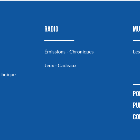
RADIO
MU
Émissions - Chroniques
Les
Jeux - Cadeaux
echnique
PO
PU
CO