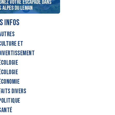
gnez votre Escapade dans
LYON 1ère vous envoie au
s Alpes du Leman
Futuroscope
S INFOS
AUTRES
CULTURE ET
DIVERTISSEMENT
ÉCOLOGIE
ÉCOLOGIE
ÉCONOMIE
FAITS DIVERS
POLITIQUE
SANTÉ