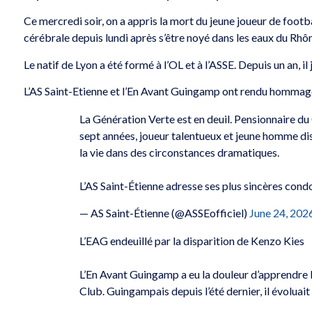
Ce mercredi soir, on a appris la mort du jeune joueur de footbal
cérébrale depuis lundi après s’être noyé dans les eaux du Rhôn
Le natif de Lyon a été formé à l’OL et à l’ASSE. Depuis un an, i
L’AS Saint-Etienne et l’En Avant Guingamp ont rendu hommag
La Génération Verte est en deuil. Pensionnaire d
sept années, joueur talentueux et jeune homme di
la vie dans des circonstances dramatiques.
L’AS Saint-Étienne adresse ses plus sincères co
— AS Saint-Étienne (@ASSEofficiel)
June 24, 202
L’EAG endeuillé par la disparition de Kenzo Kies
L’En Avant Guingamp a eu la douleur d’apprendre 
Club. Guingampais depuis l’été dernier, il évoluait 
 le