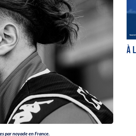
À 
tes par noyade en France.