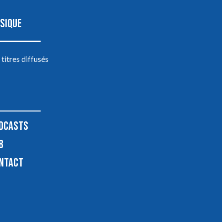
SIQUE
 titres diffusés
DCASTS
B
NTACT