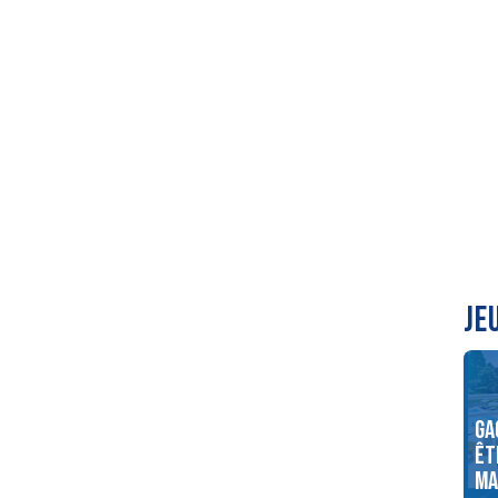
JE
 soirée raclette
Gagnez un an d’abonnement
Ga
ec MONS Fromager
dans les salles de sport
êt
Welness Sport Club
Ma