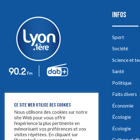
INFOS
Sport
Société
Science et t
Santé
Politique
Faits divers
CE SITE WEB UTILISE DES COOKIES
Économie
Nous utilisons des cookies sur notre
Écologie
site Web pour vous offrir
l'expérience la plus pertinente en
Écologie
mémorisant vos préférences et vos
visites répétées. En cliquant sur
Culture et d