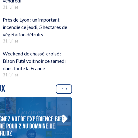
vendredi
31 juillet
Près de Lyon : un important
incendie ce jeudi, 5 hectares de
végétation détruits
31 juillet
Weekend de chassé-croisé :
Bison Futé voit noir ce samedi
dans toute la France
31 juillet
UX
Plus
gnez votre expérience bien-
re pour 2 au domaine de
Gagnez vos journées ski a
rlioz
Skimania pour 2 personne