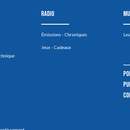
RADIO
MU
Émissions - Chroniques
Les
Jeux - Cadeaux
echnique
PO
PU
CO
ivertissement