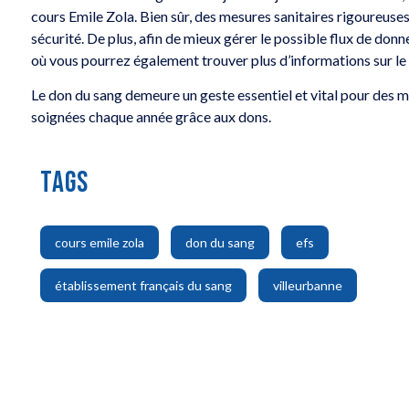
cours Emile Zola. Bien sûr, des mesures sanitaires rigoureuse
sécurité. De plus, afin de mieux gérer le possible flux de donneu
où vous pourrez également trouver plus d’informations sur le
Le don du sang demeure un geste essentiel et vital pour des mi
soignées chaque année grâce aux dons.
TAGS
,
,
,
cours emile zola
don du sang
efs
,
établissement français du sang
villeurbanne