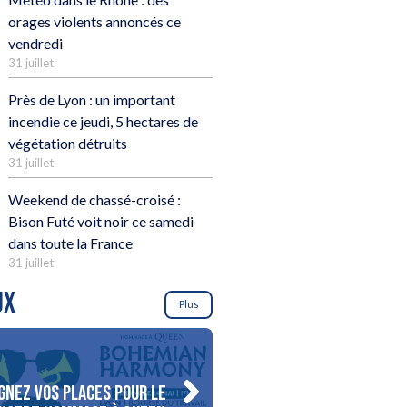
orages violents annoncés ce
vendredi
31 juillet
Près de Lyon : un important
incendie ce jeudi, 5 hectares de
végétation détruits
31 juillet
Weekend de chassé-croisé :
Bison Futé voit noir ce samedi
dans toute la France
31 juillet
UX
Plus
gnez vos places pour le
Gagnez votre séjour pour