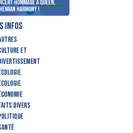
ncert Hommage à Queen,
personnes au bord du lac
hemian Harmony !
d’Annecy !
S INFOS
AUTRES
CULTURE ET
DIVERTISSEMENT
ÉCOLOGIE
ÉCOLOGIE
ÉCONOMIE
FAITS DIVERS
POLITIQUE
SANTÉ