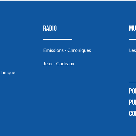
RADIO
MU
Émissions - Chroniques
Les
Jeux - Cadeaux
echnique
PO
PU
CO