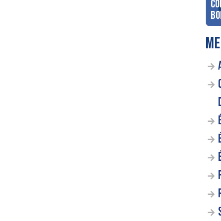
co
Bo
ME