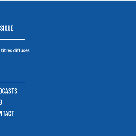
SIQUE
 titres diffusés
DCASTS
B
NTACT