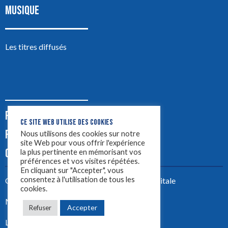
MUSIQUE
Les titres diffusés
PODCASTS
CE SITE WEB UTILISE DES COOKIES
PUB
Nous utilisons des cookies sur notre
site Web pour vous offrir l'expérience
CONTACT
la plus pertinente en mémorisant vos
préférences et vos visites répétées.
En cliquant sur "Accepter", vous
consentez à l'utilisation de tous les
Créez votre site avec
Yellowtie – Agence Digitale
cookies.
Mentions légales
Accepter
Refuser
LYON 1ère 2023 ©