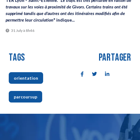
TER Lyon - Saint-Etienne. "
Le trafic est très perturbé en raison de
travaux sur les voies à proximité de Givors. Certains trains ont été
supprimé tandis que d'autres ont des itinéraires modifiés afin de
permettre leur circulation
" indique...
31 July à 8h46
TAGS
PARTAGER
orientation
,
parcoursup