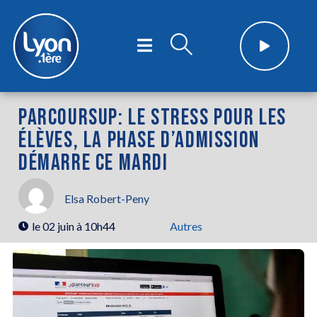
PARCOURSUP: LE STRESS POUR LES
ÉLÈVES, LA PHASE D’ADMISSION
DÉMARRE CE MARDI
Elsa Robert-Peny
le
02 juin à 10h44
Autres