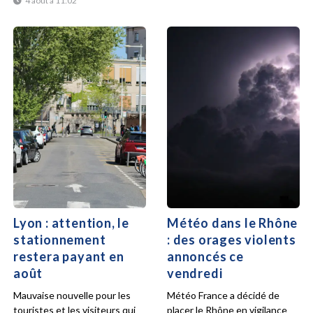
4 août à 11:02
Lyon : attention, le
Météo dans le Rhône
stationnement
: des orages violents
restera payant en
annoncés ce
août
vendredi
Mauvaise nouvelle pour les
Météo France a décidé de
touristes et les visiteurs qui
placer le Rhône en vigilance