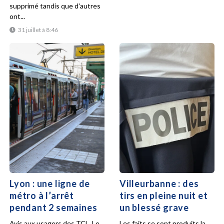
supprimé tandis que d'autres
ont...
31 juillet à 8:46
Lyon : une ligne de
Villeurbanne : des
métro à l’arrêt
tirs en pleine nuit et
pendant 2 semaines
un blessé grave
Avis aux usagers des TCL. Le
Les faits se sont produits la