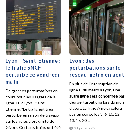
Lyon – Saint-Etienne :
Lyon : des
le trafic SNCF
perturbations sur le
perturbé ce vendredi
réseau métro en août
matin
En plus de l'interruption de
ligne C du métro à Lyon, une
De grosses perturbations en
autre ligne sera concernée par
cours pour les usagers de la
des perturbations lors du mois
ligne TER Lyon - Saint-
d'août. La ligne A ne circulera
Etienne. "Le trafic est très
pas en soirée les 3, 6, 10, 12,
perturbé en raison de travaux
13, 17, 20,...
sur les voies à proximité de
Givors. Certains trains ont été
31 juillet à 7:25