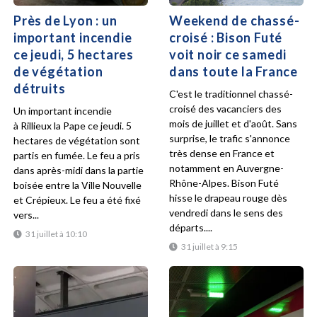
Près de Lyon : un
Weekend de chassé-
important incendie
croisé : Bison Futé
ce jeudi, 5 hectares
voit noir ce samedi
de végétation
dans toute la France
détruits
C'est le traditionnel chassé-
croisé des vacanciers des
Un important incendie
mois de juillet et d'août. Sans
à Rillieux la Pape ce jeudi. 5
surprise, le trafic s'annonce
hectares de végétation sont
très dense en France et
partis en fumée. Le feu a pris
notamment en Auvergne-
dans après-midi dans la partie
Rhône-Alpes. Bison Futé
boisée entre la Ville Nouvelle
hisse le drapeau rouge dès
et Crépieux. Le feu a été fixé
vendredi dans le sens des
vers...
départs....
31 juillet à 10:10
31 juillet à 9:15