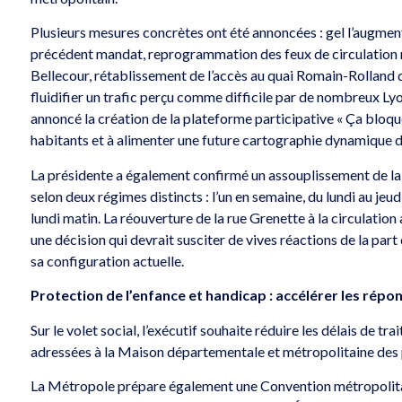
Plusieurs mesures concrètes ont été annoncées : gel l’augmen
Gagnez votre escapade à la
Gagnez vos p
précédent mandat, reprogrammation des feux de circulation r
 Irlande
montagne !
concert de So
Bellecour, rétablissement de l’accès au quai Romain-Rolland de
fluidifier un trafic perçu comme difficile par de nombreux L
annoncé la création de la plateforme participative « Ça bloque,
habitants et à alimenter une future cartographie dynamique d
La présidente a également confirmé un assouplissement de la 
selon deux régimes distincts : l’un en semaine, du lundi au jeud
lundi matin. La réouverture de la rue Grenette à la circulati
une décision qui devrait susciter de vives réactions de la par
sa configuration actuelle.
Protection de l’enfance et handicap : accélérer les répo
Sur le volet social, l’exécutif souhaite réduire les délais de
adressées à la Maison départementale et métropolitaine d
La Métropole prépare également une Convention métropolitaine