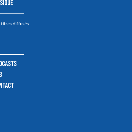
SIQUE
 titres diffusés
DCASTS
B
NTACT