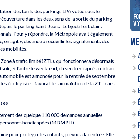
tation des tarifs des parkings LPA votée sous le
laces pour le
Gagnez un Louis d’Or d’une
Fo
éouverture dans les deux sens de la sortie du parking
 Floyd !
valeur de 500€
vo
puis le parking Saint-Jean… L’objectif est clair :
yonnais. Pour y répondre, la Métropole avait également
ME
 on agit », destinée à recueillir les signalements des
es mobilités.
Zone à trafic limité (ZTL), qui fonctionnera désormais
i soir, et l’autre le week-end, du vendredi après-midi au
on automobile est annoncée pour la rentrée de septembre,
t des écologistes, favorables au maintien de la ZTL dans
nses
 traitement des quelque 110 000 demandes annuelles
es personnes handicapées (MDMPH).
 pour protéger les enfants, prévue à la rentrée. Elle