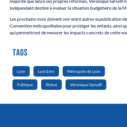
majorité que lancé ses propres réformes, Véronique Sarselli m
indépendant destiné à évaluer la situation budgétaire de la 
Les prochains mois doivent voir entre autres la publication de
Convention métropolitaine pour protéger les enfants, ainsi qu
qui permettront de mesurer les impacts concrets de cette no
TAGS
,
,
,
Lyon
Lyon1ère
Métropole de Lyon
,
,
Politique
Rhône
Véronique Sarselli