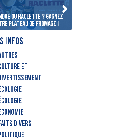
ndue ou raclette ? Gagnez
Gagnez votre journée de s
tre plateau de fromage !
l’Alpe D’Huez !
S INFOS
AUTRES
CULTURE ET
DIVERTISSEMENT
ÉCOLOGIE
ÉCOLOGIE
ÉCONOMIE
FAITS DIVERS
POLITIQUE