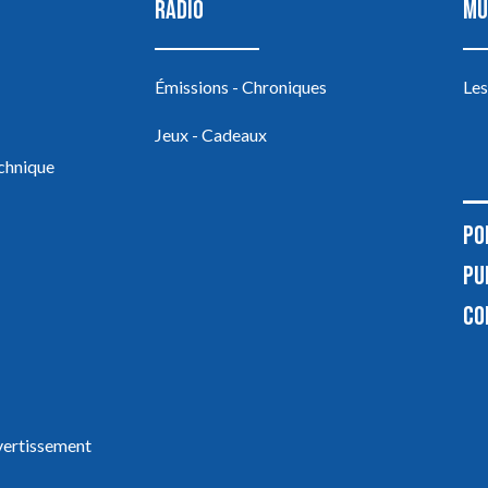
RADIO
MU
Émissions - Chroniques
Les
Jeux - Cadeaux
echnique
PO
PU
CO
ivertissement