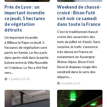
Près de Lyon : un
Weekend de chassé-
important incendie
croisé : Bison Futé
ce jeudi, 5 hectares
voit noir ce samedi
de végétation
dans toute la France
détruits
C'est le traditionnel chassé-
croisé des vacanciers des
Un important incendie
mois de juillet et d'août. Sans
à Rillieux la Pape ce jeudi. 5
surprise, le trafic s'annonce
hectares de végétation sont
très dense en France et
partis en fumée. Le feu a pris
notamment en Auvergne-
dans après-midi dans la partie
Rhône-Alpes. Bison Futé
boisée entre la Ville Nouvelle
hisse le drapeau rouge dès
et Crépieux. Le feu a été fixé
vendredi dans le sens des
vers...
départs....
31 juillet à 10:10
31 juillet à 9:15