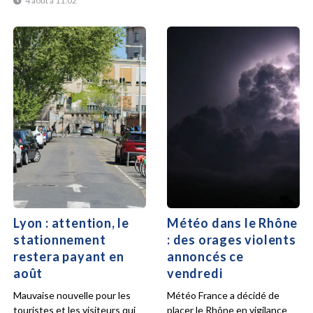
4 août à 11:02
Lyon : attention, le
Météo dans le Rhône
stationnement
: des orages violents
restera payant en
annoncés ce
août
vendredi
Mauvaise nouvelle pour les
Météo France a décidé de
touristes et les visiteurs qui
placer le Rhône en vigilance