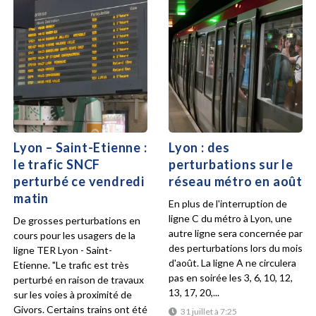
Lyon – Saint-Etienne :
Lyon : des
le trafic SNCF
perturbations sur le
perturbé ce vendredi
réseau métro en août
matin
En plus de l'interruption de
ligne C du métro à Lyon, une
De grosses perturbations en
autre ligne sera concernée par
cours pour les usagers de la
des perturbations lors du mois
ligne TER Lyon - Saint-
d'août. La ligne A ne circulera
Etienne. "Le trafic est très
pas en soirée les 3, 6, 10, 12,
perturbé en raison de travaux
13, 17, 20,...
sur les voies à proximité de
Givors. Certains trains ont été
31 juillet à 7:25