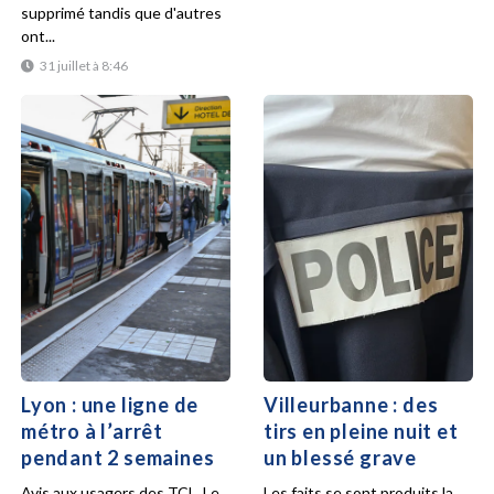
supprimé tandis que d'autres
ont...
31 juillet à 8:46
Lyon : une ligne de
Villeurbanne : des
métro à l’arrêt
tirs en pleine nuit et
pendant 2 semaines
un blessé grave
Avis aux usagers des TCL. Le
Les faits se sont produits la