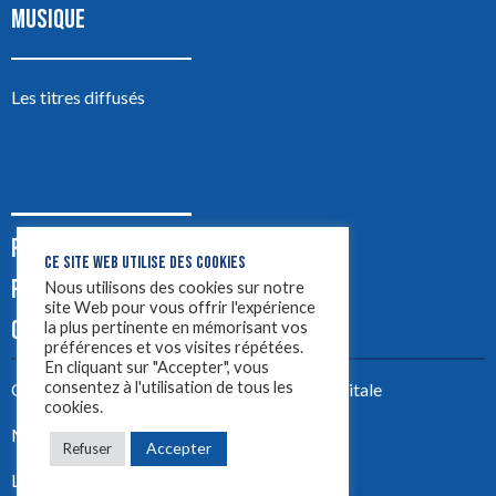
MUSIQUE
Les titres diffusés
PODCASTS
CE SITE WEB UTILISE DES COOKIES
PUB
Nous utilisons des cookies sur notre
site Web pour vous offrir l'expérience
CONTACT
la plus pertinente en mémorisant vos
préférences et vos visites répétées.
En cliquant sur "Accepter", vous
consentez à l'utilisation de tous les
Créez votre site avec
Yellowtie – Agence Digitale
cookies.
Mentions légales
Accepter
Refuser
LYON 1ère 2023 ©