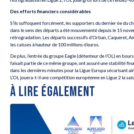
Des efforts financiers considérables
S’ils suffoquent forcément, les supporters du dernier 6e du c
dans le sens des départs a été mouvementé depuis le 15 novem
rétrogradation. Les départs successifs d’Orban, Caqueret, Am
les caisses à hauteur de 100 millions d’euros.
De plus, l’entrée du groupe Eagle (détenteur de l’OL) en bourse
faisait partie de ce même groupe, ont assuré une stabilité fina
dans les dernières minutes pour la Ligue Europa sécurisant a
L’OL jouera-t-il une compétition européenne en Ligue 2 la sai
À LIRE ÉGALEMENT
 Card
Explorez les volcans, la terre
et les étoiles
Gagnez un séj