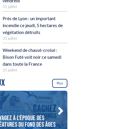
vendredi
31 juillet
Près de Lyon : un important
incendie ce jeudi, 5 hectares de
végétation détruits
31 juillet
Weekend de chassé-croisé :
Bison Futé voit noir ce samedi
dans toute la France
31 juillet
UX
Plus
yagez à l’époque des
Gagnez votre séjour en I
éatures du fond des âges
!