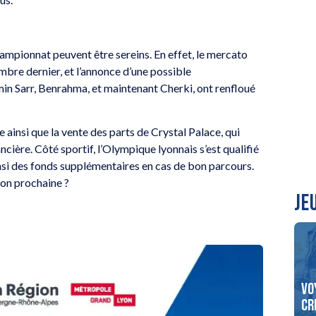
hampionnat peuvent être sereins. En effet, le mercato
bre dernier, et l’annonce d’une possible
in Sarr, Benrahma, et maintenant Cherki, ont renfloué
 ainsi que la vente des parts de Crystal Palace, qui
ncière. Côté sportif, l’Olympique lyonnais s’est qualifié
insi des fonds supplémentaires en cas de bon parcours.
son prochaine ?
JE
Gagnez vos places pour le
Vo
our insolite !
spectacle de Chantal Ladesou
cr