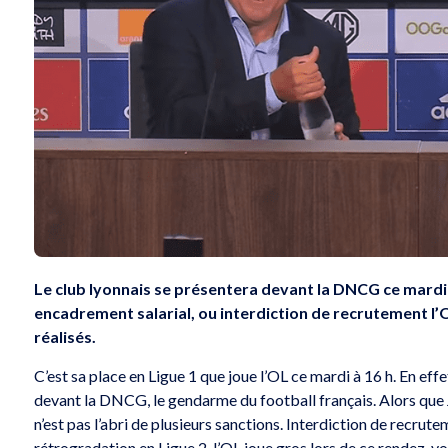
Le club lyonnais se présentera devant la DNCG ce mardi 2
encadrement salarial, ou interdiction de recrutement l’
réalisés.
C’est sa place en Ligue 1 que joue l’OL ce mardi à 16 h. En effe
devant la DNCG, le gendarme du football français. Alors que Jo
n’est pas l’abri de plusieurs sanctions. Interdiction de recrut
rétrogradation en Ligue 2, l’OL joue gros lors de ce rendez-v