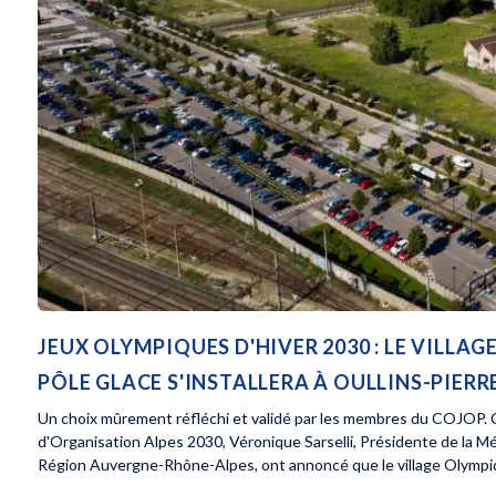
JEUX OLYMPIQUES D'HIVER 2030 : LE VILL
PÔLE GLACE S'INSTALLERA À OULLINS-PIERR
Un choix mûrement réfléchi et validé par les membres du COJOP. C
d'Organisation Alpes 2030, Véronique Sarselli, Présidente de la M
Région Auvergne-Rhône-Alpes, ont annoncé que le village Olympiq