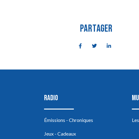
PARTAGER
RADIO
MU
Émissions - Chroniques
Les
Jeux - Cadeaux