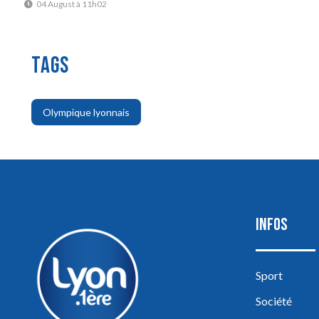
04 August à 11h02
TAGS
Olympique lyonnais
INFOS
Sport
Société