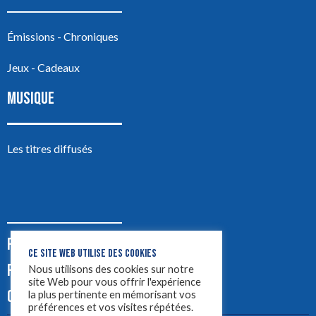
Émissions - Chroniques
Jeux - Cadeaux
MUSIQUE
Les titres diffusés
PODCASTS
CE SITE WEB UTILISE DES COOKIES
PUB
Nous utilisons des cookies sur notre
site Web pour vous offrir l'expérience
CONTACT
la plus pertinente en mémorisant vos
préférences et vos visites répétées.