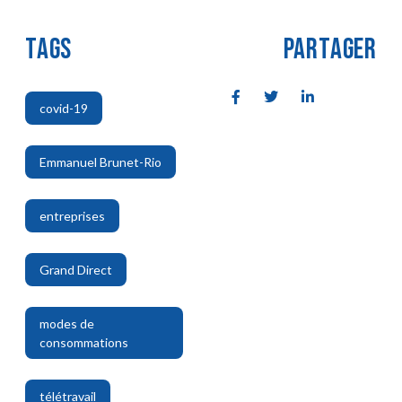
TAGS
PARTAGER
covid-19
,
Emmanuel Brunet-Rio
,
entreprises
,
Grand Direct
,
modes de
consommations
,
télétravail