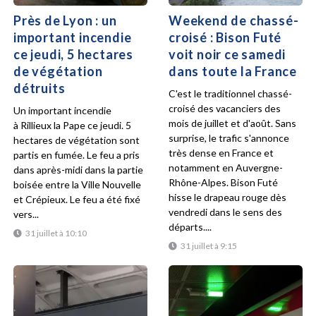
Près de Lyon : un
Weekend de chassé-
important incendie
croisé : Bison Futé
ce jeudi, 5 hectares
voit noir ce samedi
de végétation
dans toute la France
détruits
C'est le traditionnel chassé-
croisé des vacanciers des
Un important incendie
mois de juillet et d'août. Sans
à Rillieux la Pape ce jeudi. 5
surprise, le trafic s'annonce
hectares de végétation sont
très dense en France et
partis en fumée. Le feu a pris
notamment en Auvergne-
dans après-midi dans la partie
Rhône-Alpes. Bison Futé
boisée entre la Ville Nouvelle
hisse le drapeau rouge dès
et Crépieux. Le feu a été fixé
vendredi dans le sens des
vers...
départs....
31 juillet à 10:10
31 juillet à 9:15