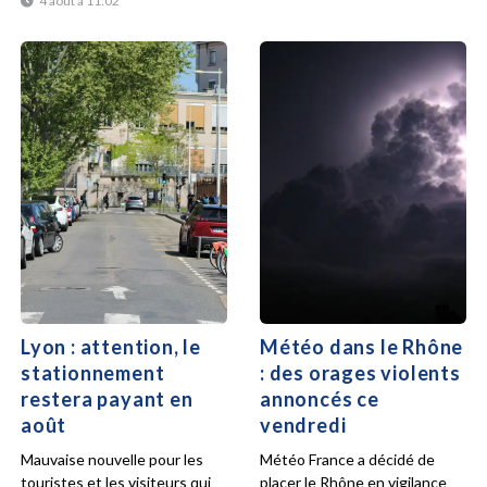
4 août à 11:02
Lyon : attention, le
Météo dans le Rhône
stationnement
: des orages violents
restera payant en
annoncés ce
août
vendredi
Mauvaise nouvelle pour les
Météo France a décidé de
touristes et les visiteurs qui
placer le Rhône en vigilance