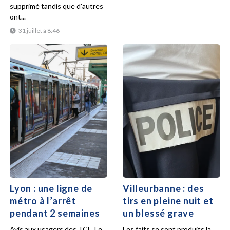
supprimé tandis que d'autres
ont...
31 juillet à 8:46
Lyon : une ligne de
Villeurbanne : des
métro à l’arrêt
tirs en pleine nuit et
pendant 2 semaines
un blessé grave
Avis aux usagers des TCL. Le
Les faits se sont produits la