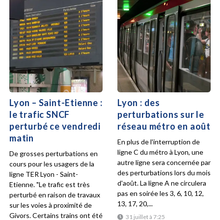
Lyon – Saint-Etienne :
Lyon : des
le trafic SNCF
perturbations sur le
perturbé ce vendredi
réseau métro en août
matin
En plus de l'interruption de
ligne C du métro à Lyon, une
De grosses perturbations en
autre ligne sera concernée par
cours pour les usagers de la
des perturbations lors du mois
ligne TER Lyon - Saint-
d'août. La ligne A ne circulera
Etienne. "Le trafic est très
pas en soirée les 3, 6, 10, 12,
perturbé en raison de travaux
13, 17, 20,...
sur les voies à proximité de
Givors. Certains trains ont été
31 juillet à 7:25