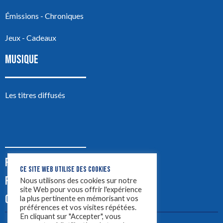
Émissions - Chroniques
Jeux - Cadeaux
MUSIQUE
Les titres diffusés
PODCASTS
CE SITE WEB UTILISE DES COOKIES
PUB
Nous utilisons des cookies sur notre
site Web pour vous offrir l'expérience
CONTACT
la plus pertinente en mémorisant vos
préférences et vos visites répétées.
En cliquant sur "Accepter", vous