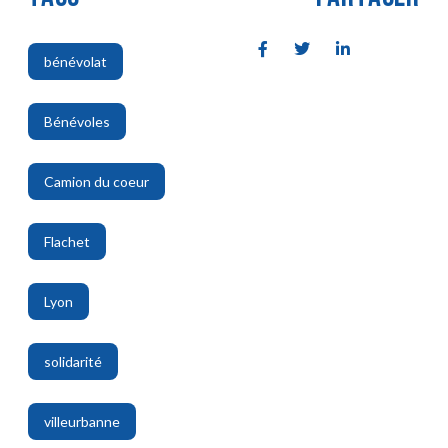
bénévolat
,
Bénévoles
,
Camion du coeur
,
Flachet
,
Lyon
,
solidarité
,
villeurbanne