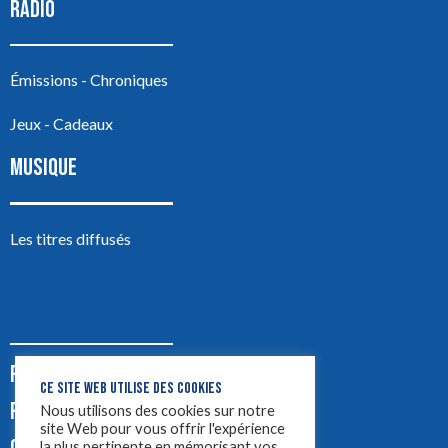
RADIO
Émissions - Chroniques
Jeux - Cadeaux
MUSIQUE
Les titres diffusés
PODCASTS
CE SITE WEB UTILISE DES COOKIES
PUB
Nous utilisons des cookies sur notre
site Web pour vous offrir l'expérience
la plus pertinente en mémorisant vos