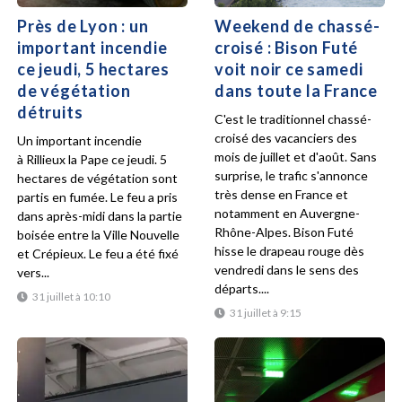
Près de Lyon : un
Weekend de chassé-
important incendie
croisé : Bison Futé
ce jeudi, 5 hectares
voit noir ce samedi
de végétation
dans toute la France
détruits
C'est le traditionnel chassé-
croisé des vacanciers des
Un important incendie
mois de juillet et d'août. Sans
à Rillieux la Pape ce jeudi. 5
surprise, le trafic s'annonce
hectares de végétation sont
très dense en France et
partis en fumée. Le feu a pris
notamment en Auvergne-
dans après-midi dans la partie
Rhône-Alpes. Bison Futé
boisée entre la Ville Nouvelle
hisse le drapeau rouge dès
et Crépieux. Le feu a été fixé
vendredi dans le sens des
vers...
départs....
31 juillet à 10:10
31 juillet à 9:15