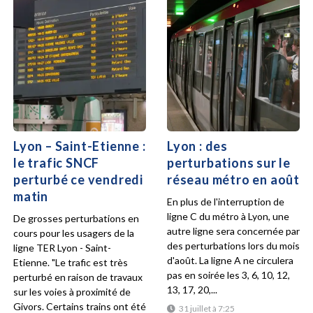
Lyon – Saint-Etienne :
Lyon : des
le trafic SNCF
perturbations sur le
perturbé ce vendredi
réseau métro en août
matin
En plus de l'interruption de
ligne C du métro à Lyon, une
De grosses perturbations en
autre ligne sera concernée par
cours pour les usagers de la
des perturbations lors du mois
ligne TER Lyon - Saint-
d'août. La ligne A ne circulera
Etienne. "Le trafic est très
pas en soirée les 3, 6, 10, 12,
perturbé en raison de travaux
13, 17, 20,...
sur les voies à proximité de
Givors. Certains trains ont été
31 juillet à 7:25