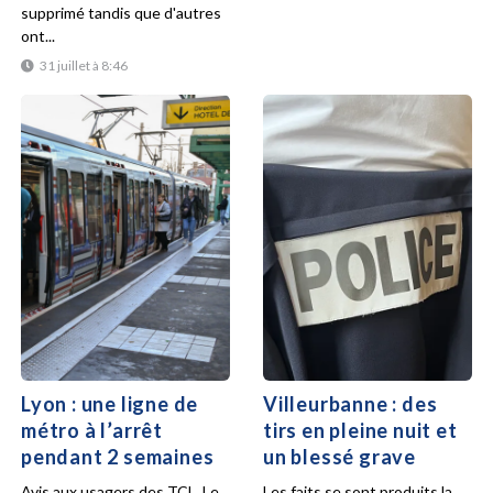
supprimé tandis que d'autres
ont...
31 juillet à 8:46
Lyon : une ligne de
Villeurbanne : des
métro à l’arrêt
tirs en pleine nuit et
pendant 2 semaines
un blessé grave
Avis aux usagers des TCL. Le
Les faits se sont produits la