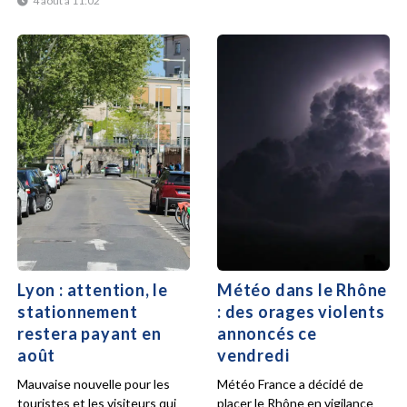
4 août à 11:02
Lyon : attention, le
Météo dans le Rhône
stationnement
: des orages violents
restera payant en
annoncés ce
août
vendredi
Mauvaise nouvelle pour les
Météo France a décidé de
touristes et les visiteurs qui
placer le Rhône en vigilance