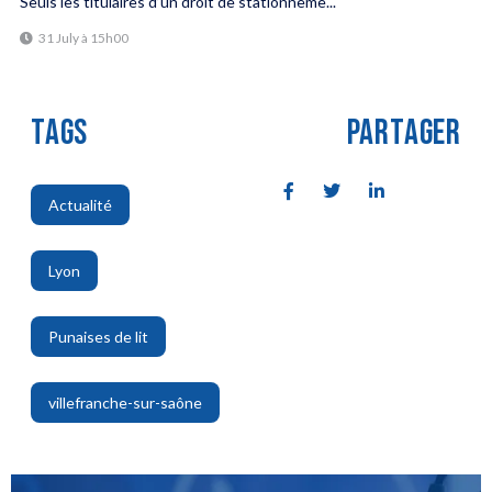
Seuls les titulaires d’un droit de stationneme...
31 July à 15h00
TAGS
PARTAGER
Actualité
,
Lyon
,
Punaises de lit
,
villefranche-sur-saône