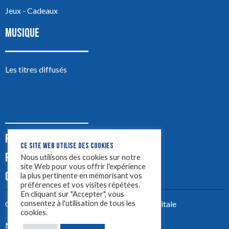
Jeux - Cadeaux
MUSIQUE
Les titres diffusés
PODCASTS
CE SITE WEB UTILISE DES COOKIES
PUB
Nous utilisons des cookies sur notre
site Web pour vous offrir l'expérience
CONTACT
la plus pertinente en mémorisant vos
préférences et vos visites répétées.
En cliquant sur "Accepter", vous
consentez à l'utilisation de tous les
Créez votre site avec
Yellowtie – Agence Digitale
cookies.
Mentions légales