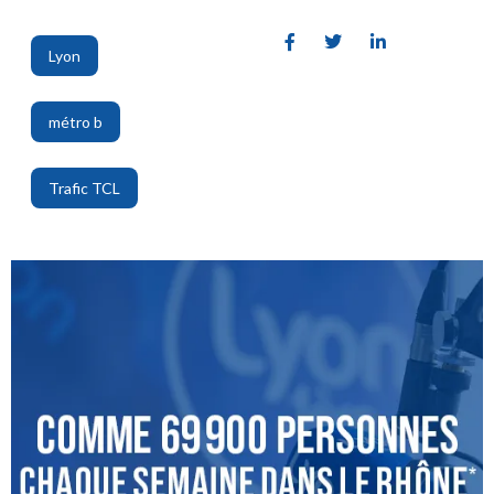
Lyon
,
métro b
,
Trafic TCL