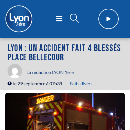
LYON : UN ACCIDENT FAIT 4 BLESSÉS
PLACE BELLECOUR
La rédaction LYON 1ère
le
29 septembre à 07h38
Faits divers