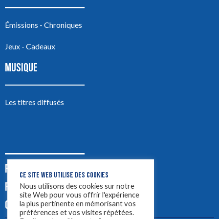
Émissions - Chroniques
Jeux - Cadeaux
MUSIQUE
Les titres diffusés
PODCASTS
CE SITE WEB UTILISE DES COOKIES
PUB
Nous utilisons des cookies sur notre
site Web pour vous offrir l'expérience
CONTACT
la plus pertinente en mémorisant vos
préférences et vos visites répétées.