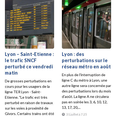
Lyon – Saint-Etienne :
Lyon : des
le trafic SNCF
perturbations sur le
perturbé ce vendredi
réseau métro en août
matin
En plus de l'interruption de
ligne C du métro à Lyon, une
De grosses perturbations en
autre ligne sera concernée par
cours pour les usagers de la
des perturbations lors du mois
ligne TER Lyon - Saint-
d'août. La ligne A ne circulera
Etienne. "Le trafic est très
pas en soirée les 3, 6, 10, 12,
perturbé en raison de travaux
13, 17, 20,...
sur les voies à proximité de
Givors. Certains trains ont été
31 juillet à 7:25