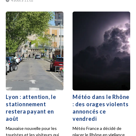
4 août à 11:02
Lyon : attention, le
Météo dans le Rhône
stationnement
: des orages violents
restera payant en
annoncés ce
août
vendredi
Mauvaise nouvelle pour les
Météo France a décidé de
touristes et les visiteurs qui
placer le Rhône en vigilance