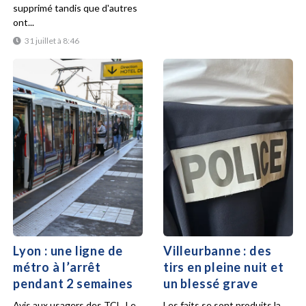
supprimé tandis que d'autres
ont...
31 juillet à 8:46
Lyon : une ligne de
Villeurbanne : des
métro à l’arrêt
tirs en pleine nuit et
pendant 2 semaines
un blessé grave
Avis aux usagers des TCL. Le
Les faits se sont produits la