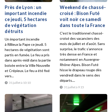
Près de Lyon : un
Weekend de chassé-
important incendie
croisé : Bison Futé
ce jeudi, 5 hectares
voit noir ce samedi
de végétation
dans toute la France
détruits
C'est le traditionnel chassé-
croisé des vacanciers des
Un important incendie
mois de juillet et d'août. Sans
à Rillieux la Pape ce jeudi. 5
surprise, le trafic s'annonce
hectares de végétation sont
très dense en France et
partis en fumée. Le feu a pris
notamment en Auvergne-
dans après-midi dans la partie
Rhône-Alpes. Bison Futé
boisée entre la Ville Nouvelle
hisse le drapeau rouge dès
et Crépieux. Le feu a été fixé
vendredi dans le sens des
vers...
départs....
31 juillet à 10:10
31 juillet à 9:15