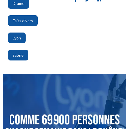
Drame
,
Faits divers
,
Lyon
,
saône