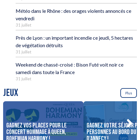
Météo dans le Rhône : des orages violents annoncés ce
vendredi
31 juillet
Près de Lyon : un important incendie ce jeudi, 5 hectares
de végétation détruits
31 juillet
Weekend de chassé-croisé : Bison Futé voit noir ce
samedi dans toute la France
31 juillet
JEUX
Plus
Gagnez vos places pour le
Gagnez votre séjour po
concert Hommage à Queen,
personnes au bord du 
Bohemian Harmony !
d’Annecy !