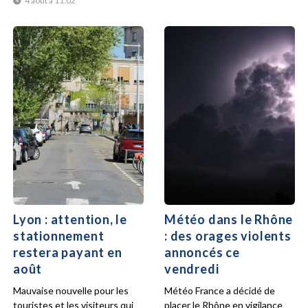
4 août à 11:02
Lyon : attention, le
Météo dans le Rhône
stationnement
: des orages violents
restera payant en
annoncés ce
août
vendredi
Mauvaise nouvelle pour les
Météo France a décidé de
touristes et les visiteurs qui
placer le Rhône en vigilance