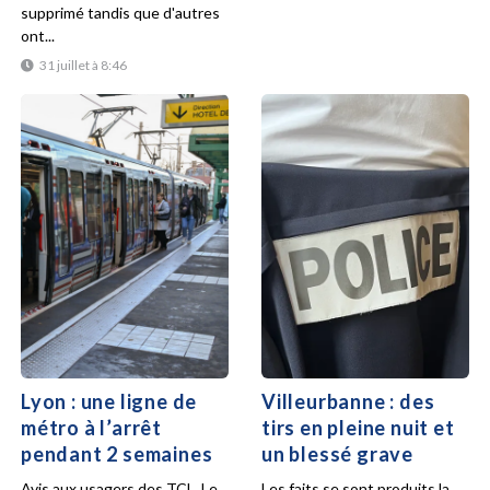
supprimé tandis que d'autres
ont...
31 juillet à 8:46
Lyon : une ligne de
Villeurbanne : des
métro à l’arrêt
tirs en pleine nuit et
pendant 2 semaines
un blessé grave
Avis aux usagers des TCL. Le
Les faits se sont produits la