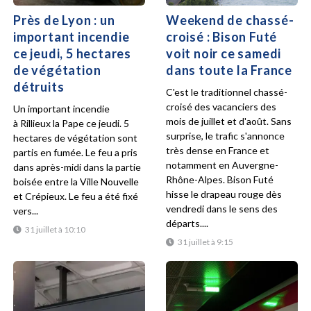
Près de Lyon : un
Weekend de chassé-
important incendie
croisé : Bison Futé
ce jeudi, 5 hectares
voit noir ce samedi
de végétation
dans toute la France
détruits
C'est le traditionnel chassé-
croisé des vacanciers des
Un important incendie
mois de juillet et d'août. Sans
à Rillieux la Pape ce jeudi. 5
surprise, le trafic s'annonce
hectares de végétation sont
très dense en France et
partis en fumée. Le feu a pris
notamment en Auvergne-
dans après-midi dans la partie
Rhône-Alpes. Bison Futé
boisée entre la Ville Nouvelle
hisse le drapeau rouge dès
et Crépieux. Le feu a été fixé
vendredi dans le sens des
vers...
départs....
31 juillet à 10:10
31 juillet à 9:15