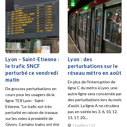
Lyon – Saint-Etienne :
Lyon : des
le trafic SNCF
perturbations sur le
perturbé ce vendredi
réseau métro en août
matin
En plus de l'interruption de
ligne C du métro à Lyon, une
De grosses perturbations en
autre ligne sera concernée par
cours pour les usagers de la
des perturbations lors du mois
ligne TER Lyon - Saint-
d'août. La ligne A ne circulera
Etienne. "Le trafic est très
pas en soirée les 3, 6, 10, 12,
perturbé en raison de travaux
13, 17, 20,...
sur les voies à proximité de
Givors. Certains trains ont été
31 juillet à 7:25