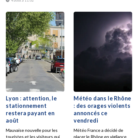
4 août à 11:02
Lyon : attention, le
Météo dans le Rhône
stationnement
: des orages violents
restera payant en
annoncés ce
août
vendredi
Mauvaise nouvelle pour les
Météo France a décidé de
touristes et les visiteurs qui
placer le Rhône en vigilance