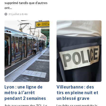
supprimé tandis que d'autres
ont...
31 juillet à 8:46
Lyon : une ligne de
Villeurbanne : des
métro à l’arrêt
tirs en pleine nuit et
pendant 2 semaines
un blessé grave
Avis aux usagers des TCL. Le
Les faits se sont produits la