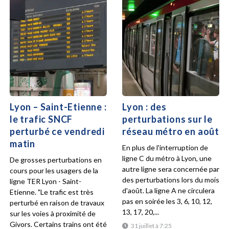
Lyon – Saint-Etienne :
Lyon : des
le trafic SNCF
perturbations sur le
perturbé ce vendredi
réseau métro en août
matin
En plus de l'interruption de
ligne C du métro à Lyon, une
De grosses perturbations en
autre ligne sera concernée par
cours pour les usagers de la
des perturbations lors du mois
ligne TER Lyon - Saint-
d'août. La ligne A ne circulera
Etienne. "Le trafic est très
pas en soirée les 3, 6, 10, 12,
perturbé en raison de travaux
13, 17, 20,...
sur les voies à proximité de
Givors. Certains trains ont été
31 juillet à 7:25