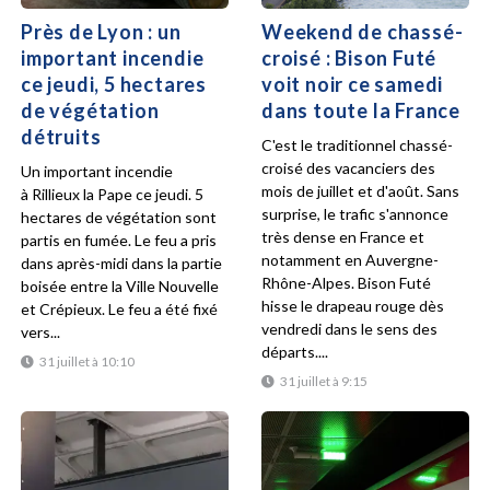
Près de Lyon : un
Weekend de chassé-
important incendie
croisé : Bison Futé
ce jeudi, 5 hectares
voit noir ce samedi
de végétation
dans toute la France
détruits
C'est le traditionnel chassé-
croisé des vacanciers des
Un important incendie
mois de juillet et d'août. Sans
à Rillieux la Pape ce jeudi. 5
surprise, le trafic s'annonce
hectares de végétation sont
très dense en France et
partis en fumée. Le feu a pris
notamment en Auvergne-
dans après-midi dans la partie
Rhône-Alpes. Bison Futé
boisée entre la Ville Nouvelle
hisse le drapeau rouge dès
et Crépieux. Le feu a été fixé
vendredi dans le sens des
vers...
départs....
31 juillet à 10:10
31 juillet à 9:15