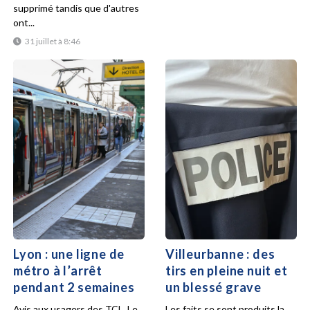
supprimé tandis que d'autres
ont...
31 juillet à 8:46
Lyon : une ligne de
Villeurbanne : des
métro à l’arrêt
tirs en pleine nuit et
pendant 2 semaines
un blessé grave
Avis aux usagers des TCL. Le
Les faits se sont produits la