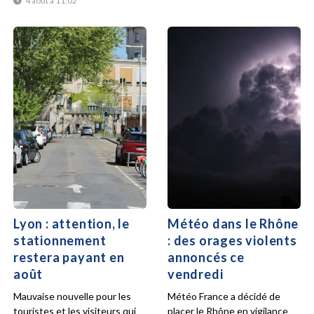
4 août à 11:02
Lyon : attention, le
Météo dans le Rhône
stationnement
: des orages violents
restera payant en
annoncés ce
août
vendredi
Mauvaise nouvelle pour les
Météo France a décidé de
touristes et les visiteurs qui
placer le Rhône en vigilance