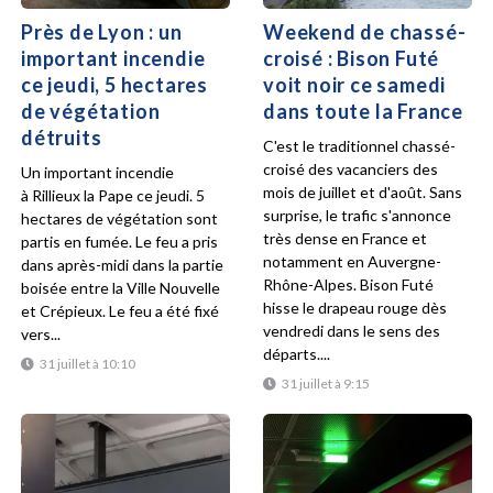
Près de Lyon : un
Weekend de chassé-
important incendie
croisé : Bison Futé
ce jeudi, 5 hectares
voit noir ce samedi
de végétation
dans toute la France
détruits
C'est le traditionnel chassé-
croisé des vacanciers des
Un important incendie
mois de juillet et d'août. Sans
à Rillieux la Pape ce jeudi. 5
surprise, le trafic s'annonce
hectares de végétation sont
très dense en France et
partis en fumée. Le feu a pris
notamment en Auvergne-
dans après-midi dans la partie
Rhône-Alpes. Bison Futé
boisée entre la Ville Nouvelle
hisse le drapeau rouge dès
et Crépieux. Le feu a été fixé
vendredi dans le sens des
vers...
départs....
31 juillet à 10:10
31 juillet à 9:15