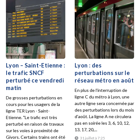
Lyon – Saint-Etienne :
Lyon : des
le trafic SNCF
perturbations sur le
perturbé ce vendredi
réseau métro en août
matin
En plus de l'interruption de
ligne C du métro à Lyon, une
De grosses perturbations en
autre ligne sera concernée par
cours pour les usagers de la
des perturbations lors du mois
ligne TER Lyon - Saint-
d'août. La ligne A ne circulera
Etienne. "Le trafic est très
pas en soirée les 3, 6, 10, 12,
perturbé en raison de travaux
13, 17, 20,...
sur les voies à proximité de
Givors. Certains trains ont été
31 juillet à 7:25