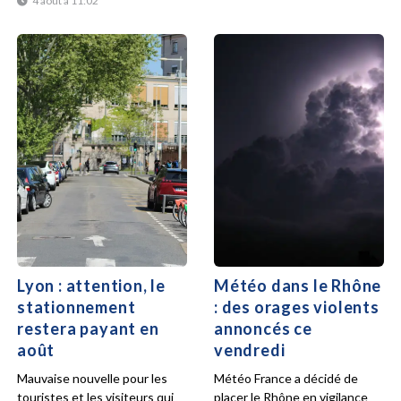
4 août à 11:02
Lyon : attention, le
Météo dans le Rhône
stationnement
: des orages violents
restera payant en
annoncés ce
août
vendredi
Mauvaise nouvelle pour les
Météo France a décidé de
touristes et les visiteurs qui
placer le Rhône en vigilance