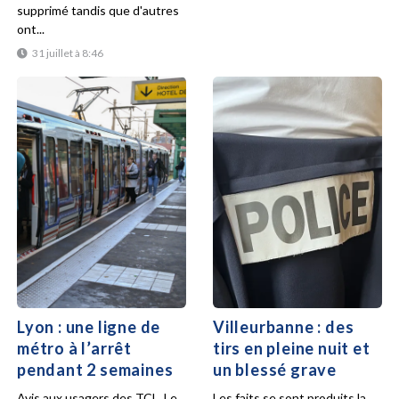
supprimé tandis que d'autres
ont...
31 juillet à 8:46
Lyon : une ligne de
Villeurbanne : des
métro à l’arrêt
tirs en pleine nuit et
pendant 2 semaines
un blessé grave
Avis aux usagers des TCL. Le
Les faits se sont produits la