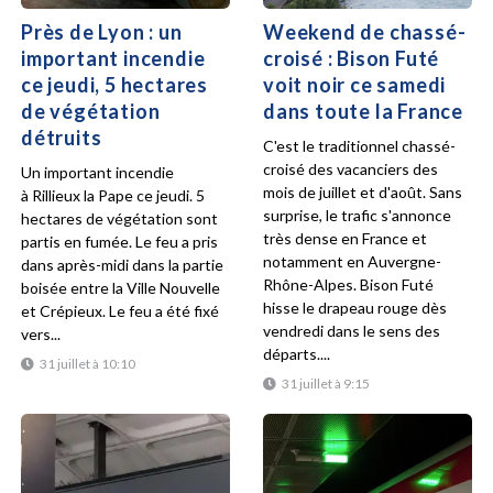
Près de Lyon : un
Weekend de chassé-
important incendie
croisé : Bison Futé
ce jeudi, 5 hectares
voit noir ce samedi
de végétation
dans toute la France
détruits
C'est le traditionnel chassé-
croisé des vacanciers des
Un important incendie
mois de juillet et d'août. Sans
à Rillieux la Pape ce jeudi. 5
surprise, le trafic s'annonce
hectares de végétation sont
très dense en France et
partis en fumée. Le feu a pris
notamment en Auvergne-
dans après-midi dans la partie
Rhône-Alpes. Bison Futé
boisée entre la Ville Nouvelle
hisse le drapeau rouge dès
et Crépieux. Le feu a été fixé
vendredi dans le sens des
vers...
départs....
31 juillet à 10:10
31 juillet à 9:15