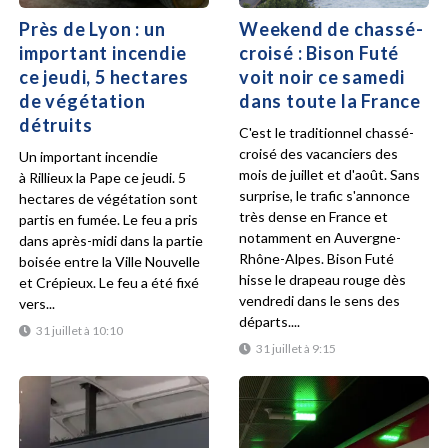
Près de Lyon : un
Weekend de chassé-
important incendie
croisé : Bison Futé
ce jeudi, 5 hectares
voit noir ce samedi
de végétation
dans toute la France
détruits
C'est le traditionnel chassé-
croisé des vacanciers des
Un important incendie
mois de juillet et d'août. Sans
à Rillieux la Pape ce jeudi. 5
surprise, le trafic s'annonce
hectares de végétation sont
très dense en France et
partis en fumée. Le feu a pris
notamment en Auvergne-
dans après-midi dans la partie
Rhône-Alpes. Bison Futé
boisée entre la Ville Nouvelle
hisse le drapeau rouge dès
et Crépieux. Le feu a été fixé
vendredi dans le sens des
vers...
départs....
31 juillet à 10:10
31 juillet à 9:15