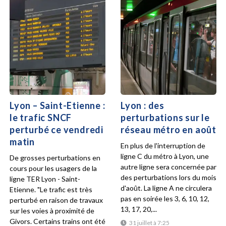
Lyon – Saint-Etienne :
Lyon : des
le trafic SNCF
perturbations sur le
perturbé ce vendredi
réseau métro en août
matin
En plus de l'interruption de
ligne C du métro à Lyon, une
De grosses perturbations en
autre ligne sera concernée par
cours pour les usagers de la
des perturbations lors du mois
ligne TER Lyon - Saint-
d'août. La ligne A ne circulera
Etienne. "Le trafic est très
pas en soirée les 3, 6, 10, 12,
perturbé en raison de travaux
13, 17, 20,...
sur les voies à proximité de
Givors. Certains trains ont été
31 juillet à 7:25