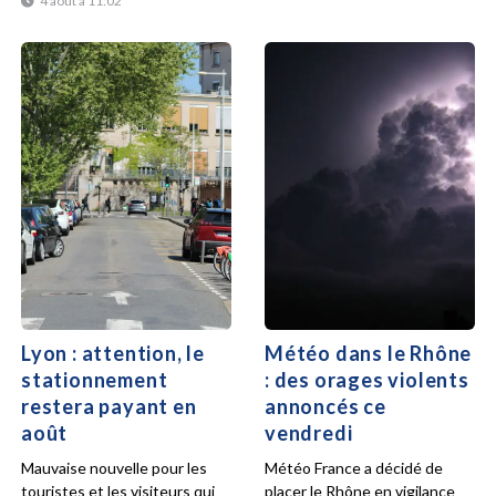
4 août à 11:02
Lyon : attention, le
Météo dans le Rhône
stationnement
: des orages violents
restera payant en
annoncés ce
août
vendredi
Mauvaise nouvelle pour les
Météo France a décidé de
touristes et les visiteurs qui
placer le Rhône en vigilance