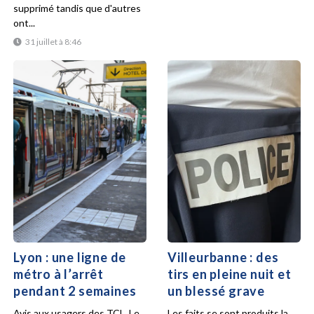
supprimé tandis que d'autres
ont...
31 juillet à 8:46
Lyon : une ligne de
Villeurbanne : des
métro à l’arrêt
tirs en pleine nuit et
pendant 2 semaines
un blessé grave
Avis aux usagers des TCL. Le
Les faits se sont produits la