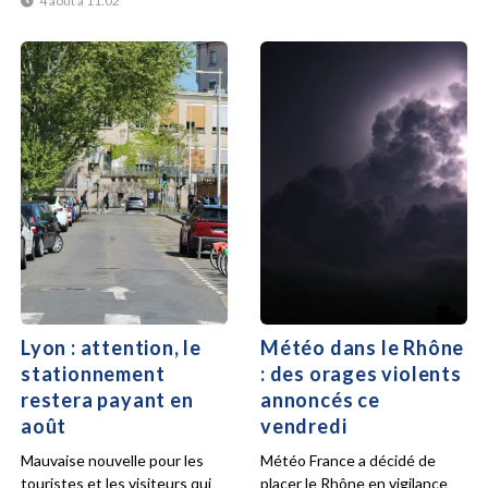
4 août à 11:02
Lyon : attention, le
Météo dans le Rhône
stationnement
: des orages violents
restera payant en
annoncés ce
août
vendredi
Mauvaise nouvelle pour les
Météo France a décidé de
touristes et les visiteurs qui
placer le Rhône en vigilance