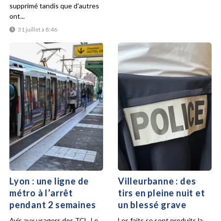
supprimé tandis que d'autres
ont...
31 juillet à 8:46
Lyon : une ligne de
Villeurbanne : des
métro à l’arrêt
tirs en pleine nuit et
pendant 2 semaines
un blessé grave
Avis aux usagers des TCL. Le
Les faits se sont produits la