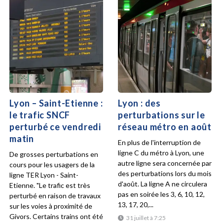
Lyon – Saint-Etienne :
Lyon : des
le trafic SNCF
perturbations sur le
perturbé ce vendredi
réseau métro en août
matin
En plus de l'interruption de
ligne C du métro à Lyon, une
De grosses perturbations en
autre ligne sera concernée par
cours pour les usagers de la
des perturbations lors du mois
ligne TER Lyon - Saint-
d'août. La ligne A ne circulera
Etienne. "Le trafic est très
pas en soirée les 3, 6, 10, 12,
perturbé en raison de travaux
13, 17, 20,...
sur les voies à proximité de
Givors. Certains trains ont été
31 juillet à 7:25