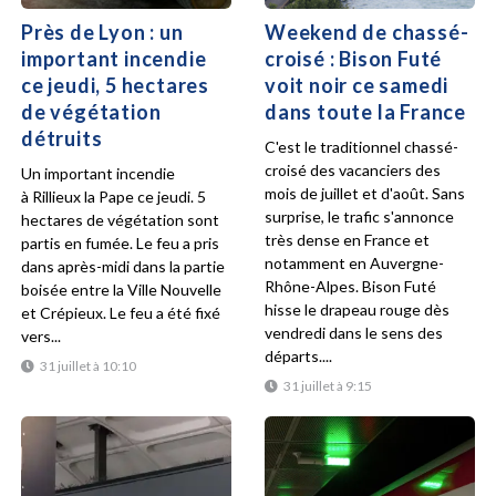
Près de Lyon : un
Weekend de chassé-
important incendie
croisé : Bison Futé
ce jeudi, 5 hectares
voit noir ce samedi
de végétation
dans toute la France
détruits
C'est le traditionnel chassé-
croisé des vacanciers des
Un important incendie
mois de juillet et d'août. Sans
à Rillieux la Pape ce jeudi. 5
surprise, le trafic s'annonce
hectares de végétation sont
très dense en France et
partis en fumée. Le feu a pris
notamment en Auvergne-
dans après-midi dans la partie
Rhône-Alpes. Bison Futé
boisée entre la Ville Nouvelle
hisse le drapeau rouge dès
et Crépieux. Le feu a été fixé
vendredi dans le sens des
vers...
départs....
31 juillet à 10:10
31 juillet à 9:15