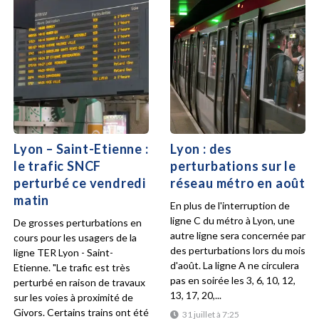
Lyon – Saint-Etienne :
Lyon : des
le trafic SNCF
perturbations sur le
perturbé ce vendredi
réseau métro en août
matin
En plus de l'interruption de
ligne C du métro à Lyon, une
De grosses perturbations en
autre ligne sera concernée par
cours pour les usagers de la
des perturbations lors du mois
ligne TER Lyon - Saint-
d'août. La ligne A ne circulera
Etienne. "Le trafic est très
pas en soirée les 3, 6, 10, 12,
perturbé en raison de travaux
13, 17, 20,...
sur les voies à proximité de
Givors. Certains trains ont été
31 juillet à 7:25