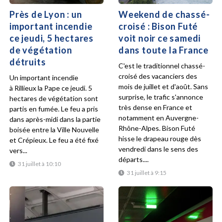
Près de Lyon : un
Weekend de chassé-
important incendie
croisé : Bison Futé
ce jeudi, 5 hectares
voit noir ce samedi
de végétation
dans toute la France
détruits
C'est le traditionnel chassé-
croisé des vacanciers des
Un important incendie
mois de juillet et d'août. Sans
à Rillieux la Pape ce jeudi. 5
surprise, le trafic s'annonce
hectares de végétation sont
très dense en France et
partis en fumée. Le feu a pris
notamment en Auvergne-
dans après-midi dans la partie
Rhône-Alpes. Bison Futé
boisée entre la Ville Nouvelle
hisse le drapeau rouge dès
et Crépieux. Le feu a été fixé
vendredi dans le sens des
vers...
départs....
31 juillet à 10:10
31 juillet à 9:15