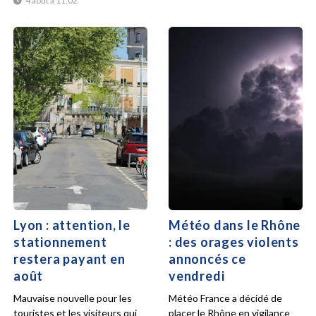
4 août à 11:02
Lyon : attention, le
Météo dans le Rhône
stationnement
: des orages violents
restera payant en
annoncés ce
août
vendredi
Mauvaise nouvelle pour les
Météo France a décidé de
touristes et les visiteurs qui
placer le Rhône en vigilance