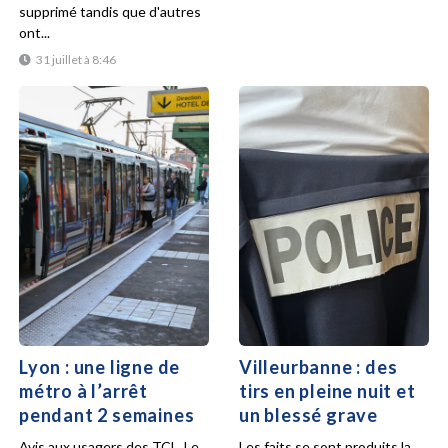
supprimé tandis que d'autres
ont...
31 juillet à 8:46
Lyon : une ligne de
Villeurbanne : des
métro à l’arrêt
tirs en pleine nuit et
pendant 2 semaines
un blessé grave
Avis aux usagers des TCL. Le
Les faits se sont produits la