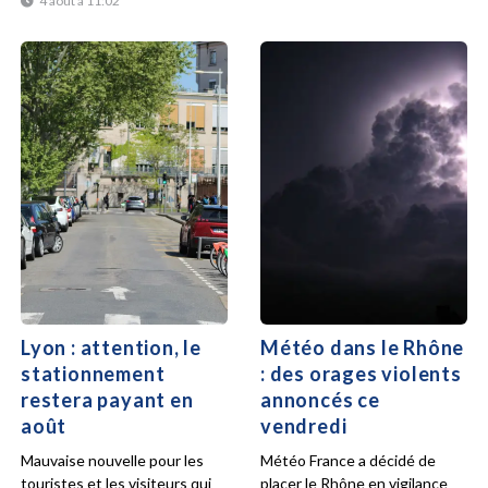
4 août à 11:02
Lyon : attention, le
Météo dans le Rhône
stationnement
: des orages violents
restera payant en
annoncés ce
août
vendredi
Mauvaise nouvelle pour les
Météo France a décidé de
touristes et les visiteurs qui
placer le Rhône en vigilance