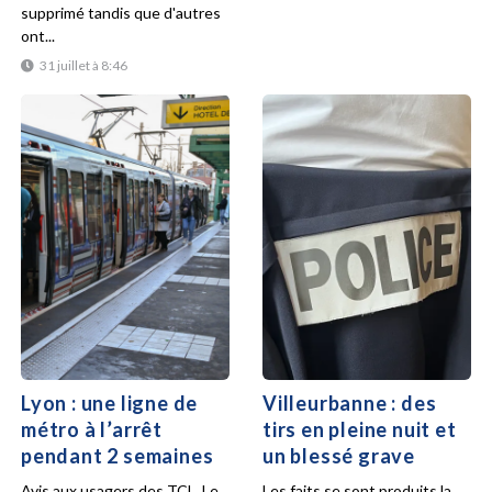
supprimé tandis que d'autres
ont...
31 juillet à 8:46
Lyon : une ligne de
Villeurbanne : des
métro à l’arrêt
tirs en pleine nuit et
pendant 2 semaines
un blessé grave
Avis aux usagers des TCL. Le
Les faits se sont produits la