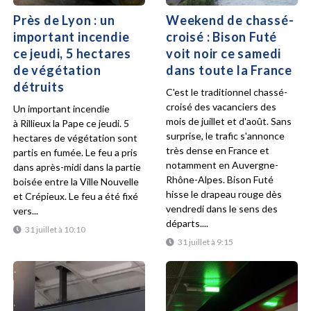
Près de Lyon : un
Weekend de chassé-
important incendie
croisé : Bison Futé
ce jeudi, 5 hectares
voit noir ce samedi
de végétation
dans toute la France
détruits
C'est le traditionnel chassé-
croisé des vacanciers des
Un important incendie
mois de juillet et d'août. Sans
à Rillieux la Pape ce jeudi. 5
surprise, le trafic s'annonce
hectares de végétation sont
très dense en France et
partis en fumée. Le feu a pris
notamment en Auvergne-
dans après-midi dans la partie
Rhône-Alpes. Bison Futé
boisée entre la Ville Nouvelle
hisse le drapeau rouge dès
et Crépieux. Le feu a été fixé
vendredi dans le sens des
vers...
départs....
31 juillet à 10:10
31 juillet à 9:15