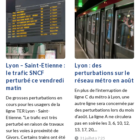
Lyon – Saint-Etienne :
Lyon : des
le trafic SNCF
perturbations sur le
perturbé ce vendredi
réseau métro en août
matin
En plus de l'interruption de
ligne C du métro à Lyon, une
De grosses perturbations en
autre ligne sera concernée par
cours pour les usagers de la
des perturbations lors du mois
ligne TER Lyon - Saint-
d'août. La ligne A ne circulera
Etienne. "Le trafic est très
pas en soirée les 3, 6, 10, 12,
perturbé en raison de travaux
13, 17, 20,...
sur les voies à proximité de
Givors. Certains trains ont été
31 juillet à 7:25