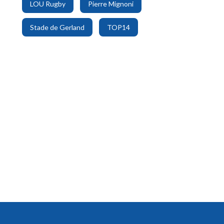
LOU Rugby
Pierre Mignoni
,
Stade de Gerland
TOP14