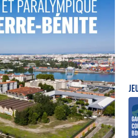
JE
Ga
co
Bo