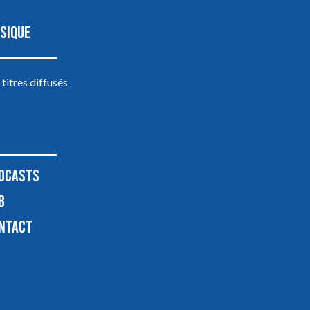
SIQUE
 titres diffusés
DCASTS
B
NTACT