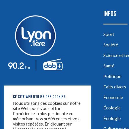
INFOS
Sport
Société
Science et t
Santé
Politique
Faits divers
CE SITE WEB UTILISE DES COOKIES
Économie
Nous utilisons des cookies sur notre
Écologie
site Web pour vous offrir
l'expérience la plus pertinente en
Écologie
mémorisant vos préférences et vos
visites répétées. En cliquant sur
Culture et d