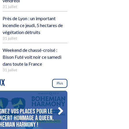
vendredi
31 juillet
Près de Lyon : un important
incendie ce jeudi, 5 hectares de
végétation détruits
31 juillet
Weekend de chassé-croisé :
Bison Futé voit noir ce samedi
dans toute la France
31 juillet
UX
Plus
gnez vos places pour le
Gagnez votre séjour pour
ncert Hommage à Queen,
personnes au bord du lac
hemian Harmony !
d’Annecy !