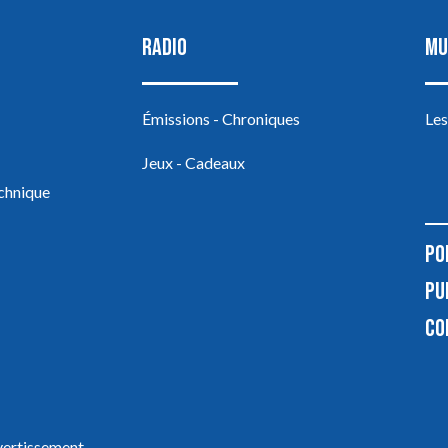
RADIO
MU
Émissions - Chroniques
Les
Jeux - Cadeaux
echnique
PO
PU
CO
ivertissement