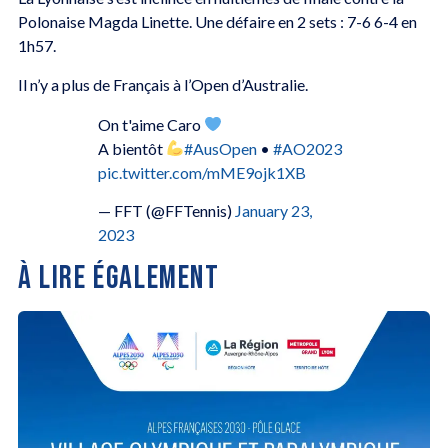
Polonaise Magda Linette. Une défaire en 2 sets : 7-6 6-4 en
1h57.
Il n’y a plus de Français à l’Open d’Australie.
On t'aime Caro
A bientôt
#AusOpen
•
#AO2023
pic.twitter.com/mME9ojk1XB
— FFT (@FFTennis)
January 23,
2023
À LIRE ÉGALEMENT