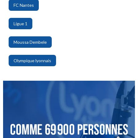
FC Nantes
,
Ligue 1
,
Moussa Dembele
,
Olympique lyonnais