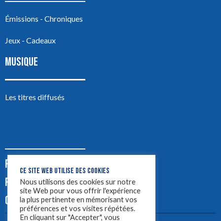
Émissions - Chroniques
Jeux - Cadeaux
MUSIQUE
Les titres diffusés
PODCASTS
CE SITE WEB UTILISE DES COOKIES
PUB
Nous utilisons des cookies sur notre
site Web pour vous offrir l'expérience
CONTACT
la plus pertinente en mémorisant vos
préférences et vos visites répétées.
En cliquant sur "Accepter", vous