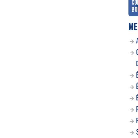
co
Bo
ME