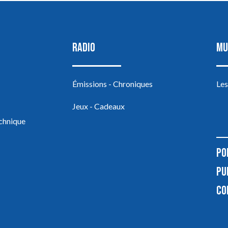
RADIO
MU
Émissions - Chroniques
Les
Jeux - Cadeaux
echnique
PO
PU
CO