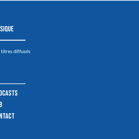
SIQUE
 titres diffusés
DCASTS
B
NTACT