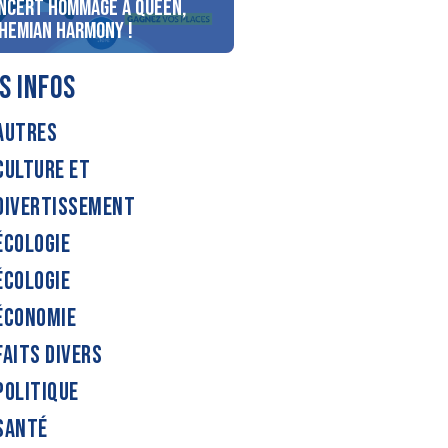
ncert Hommage à Queen,
personnes au bord du lac
hemian Harmony !
d’Annecy !
S INFOS
AUTRES
CULTURE ET
DIVERTISSEMENT
ÉCOLOGIE
ÉCOLOGIE
ÉCONOMIE
FAITS DIVERS
POLITIQUE
SANTÉ