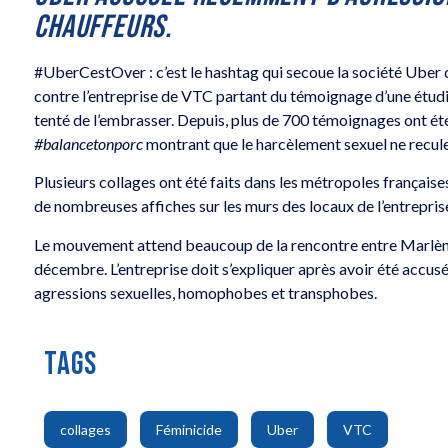
CHAUFFEURS.
#UberCestOver : c’est le hashtag qui secoue la société Uber 
contre l’entreprise de VTC partant du témoignage d’une étud
tenté de l’embrasser. Depuis, plus de 700 témoignages ont é
#balancetonporc
montrant que le harcèlement sexuel ne recule
Plusieurs collages ont été faits dans les métropoles français
de nombreuses affiches sur les murs des locaux de l’entrepris
Le mouvement attend beaucoup de la rencontre entre Marlène
décembre. L’entreprise doit s’expliquer après avoir été acc
agressions sexuelles, homophobes et transphobes.
TAGS
,
,
,
collages
Féminicide
Uber
VTC