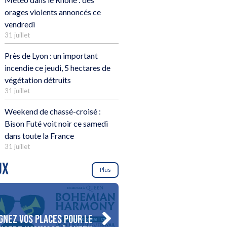
orages violents annoncés ce
vendredi
31 juillet
Près de Lyon : un important
incendie ce jeudi, 5 hectares de
végétation détruits
31 juillet
Weekend de chassé-croisé :
Bison Futé voit noir ce samedi
dans toute la France
31 juillet
UX
Plus
gnez vos places pour le
Gagnez votre séjour pour