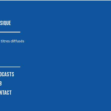
SIQUE
 titres diffusés
DCASTS
B
NTACT