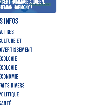
ncert Hommage à Queen,
personnes au bord du lac
hemian Harmony !
d’Annecy !
S INFOS
AUTRES
CULTURE ET
DIVERTISSEMENT
ÉCOLOGIE
ÉCOLOGIE
ÉCONOMIE
FAITS DIVERS
POLITIQUE
SANTÉ