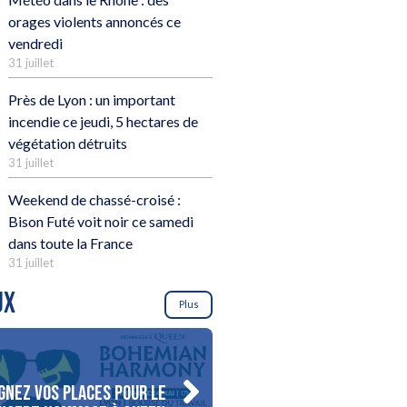
orages violents annoncés ce
vendredi
31 juillet
Près de Lyon : un important
incendie ce jeudi, 5 hectares de
végétation détruits
31 juillet
Weekend de chassé-croisé :
Bison Futé voit noir ce samedi
dans toute la France
31 juillet
UX
Plus
gnez vos places pour le
Gagnez votre séjour pour