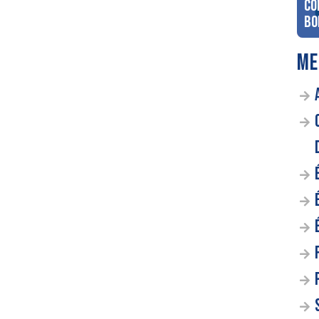
co
Bo
ME