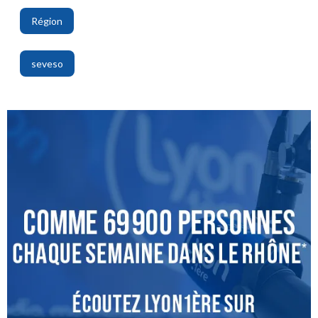
Région
,
seveso