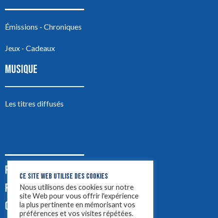
Émissions - Chroniques
Jeux - Cadeaux
MUSIQUE
Les titres diffusés
PODCASTS
CE SITE WEB UTILISE DES COOKIES
PUB
Nous utilisons des cookies sur notre
site Web pour vous offrir l'expérience
CONTACT
la plus pertinente en mémorisant vos
préférences et vos visites répétées.