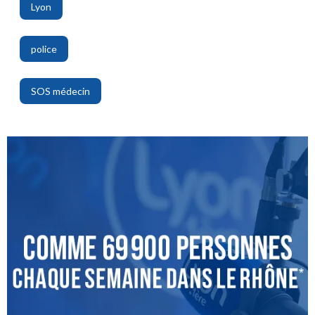
Lyon
,
police
,
SOS médecin