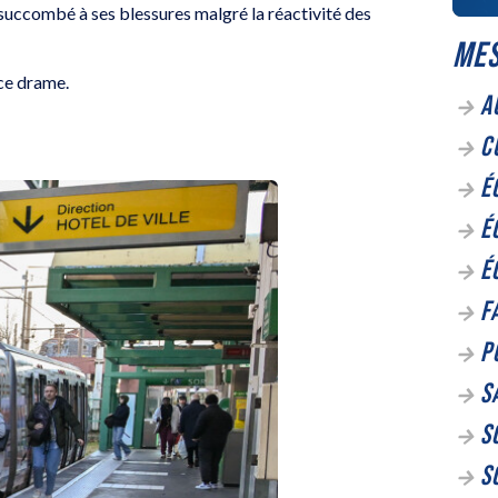
succombé à ses blessures malgré la réactivité des
MES
 ce drame.
A
C
É
É
É
F
P
S
S
S