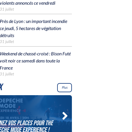
violents annoncés ce vendredi
31 juillet
Près de Lyon : un important incendie
ce jeudi, 5 hectares de végétation
détruits
31 juillet
Weekend de chassé-croisé : Bison Futé
voit noir ce samedi dans toute la
France
31 juillet
X
Plus
nez vos places pour The
Gagnez vos places pour l
ECHE MODE EXPERIENCE !
concert de ZAZ !