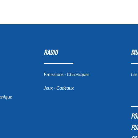
RADIO
MU
Émissions - Chroniques
Les
Jeux - Cadeaux
chnique
PO
PU