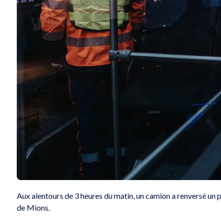
Gagnez vos places pour le
Gagnez votre séjour
Aux alentours de 3 heures du matin, un camion a renversé un 
concert Hommage à Queen,
personnes au bord 
de Mions.
Bohemian Harmony !
d’Annecy !