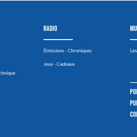
RADIO
MU
Émissions - Chroniques
Les
Jeux - Cadeaux
echnique
PO
PU
CO