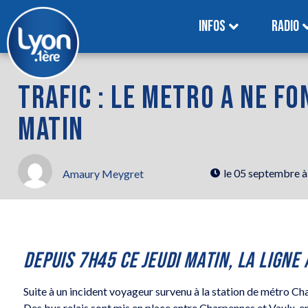
INFOS
RADIO
TRAFIC : LE METRO A NE FO
MATIN
le
05 septembre à
Amaury Meygret
DEPUIS 7H45 CE JEUDI MATIN, LA LIGNE
Suite à un incident voyageur survenu à la station de métro Cha
Des bus relais sont mis en place entre Charpennes et Vaulx-en