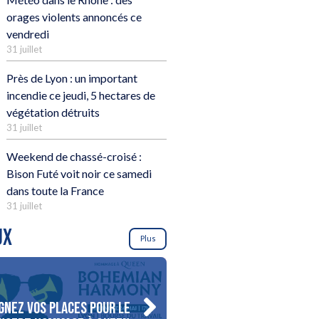
orages violents annoncés ce
vendredi
31 juillet
Près de Lyon : un important
incendie ce jeudi, 5 hectares de
végétation détruits
31 juillet
Weekend de chassé-croisé :
Bison Futé voit noir ce samedi
dans toute la France
31 juillet
UX
Plus
gnez vos places pour le
Gagnez votre séjour pour